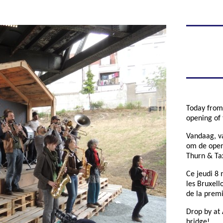
Today from 
opening of 
Vandaag, v
om de open
Thurn & Tax
Ce jeudi 8 
les Bruxello
de la premi
Drop by at
bridge!